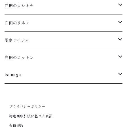
白田のカシミヤ
アームウォーマー
白田のリネン
マフラー・ストール
ポロニット
限定アイテム
ハイネックプルオーバー・ボーダー
ラウンドプルオーバー
Vネックフレンチスリーブ
白田のコットン
ラウンドカーディガン・ボーダー
重ねVプルオーバー
ラウンドネックカーディガン
tsunagu
ラウンドプルオーバー・ボーダー
フレンチスリーブカーディガン
ラウンドネックプルオーバー・五分袖
スキッパープルオーバー
プライバシーポリシー
ロングカーディガン
ワンピース
VNプルオーバー
ポートネックチュニック
特定商取引法に基づく表記
会員規約
ラウンドカーディガン
カーディガン
ラウンドノースリーブ
カーディガン