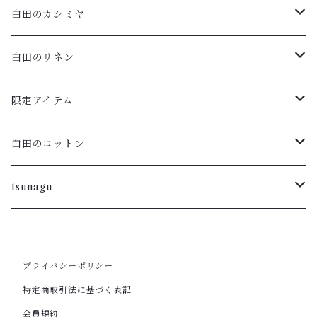
白田のカシミヤ
アームウォーマー
白田のリネン
マフラー・ストール
ポロニット
限定アイテム
ハイネックプルオーバー・ボーダー
ラウンドプルオーバー
Vネックフレンチスリーブ
白田のコットン
ラウンドカーディガン・ボーダー
重ねVプルオーバー
ラウンドネックカーディガン
tsunagu
ラウンドプルオーバー・ボーダー
フレンチスリーブカーディガン
ラウンドネックプルオーバー・五分袖
スキッパープルオーバー
プライバシーポリシー
ロングカーディガン
ワンピース
VNプルオーバー
ポートネックチュニック
特定商取引法に基づく表記
会員規約
ラウンドカーディガン
カーディガン
ラウンドノースリーブ
カーディガン