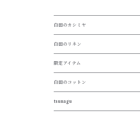
白田のカシミヤ
アームウォーマー
白田のリネン
マフラー・ストール
ポロニット
限定アイテム
ハイネックプルオーバー・ボーダー
ラウンドプルオーバー
Vネックフレンチスリーブ
白田のコットン
ラウンドカーディガン・ボーダー
重ねVプルオーバー
ラウンドネックカーディガン
tsunagu
ラウンドプルオーバー・ボーダー
フレンチスリーブカーディガン
ラウンドネックプルオーバー・五分袖
スキッパープルオーバー
ロングカーディガン
ワンピース
VNプルオーバー
ポートネックチュニック