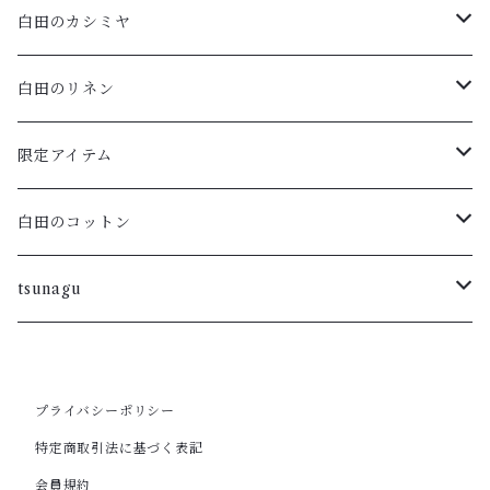
白田のカシミヤ
アームウォーマー
白田のリネン
マフラー・ストール
ポロニット
限定アイテム
ハイネックプルオーバー・ボーダー
ラウンドプルオーバー
Vネックフレンチスリーブ
白田のコットン
ラウンドカーディガン・ボーダー
重ねVプルオーバー
ラウンドネックカーディガン
tsunagu
ラウンドプルオーバー・ボーダー
フレンチスリーブカーディガン
ラウンドネックプルオーバー・五分袖
スキッパープルオーバー
プライバシーポリシー
ロングカーディガン
ワンピース
VNプルオーバー
ポートネックチュニック
特定商取引法に基づく表記
会員規約
ラウンドカーディガン
カーディガン
ラウンドノースリーブ
カーディガン