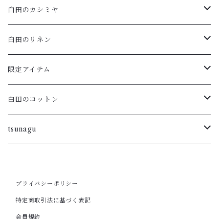
白田のカシミヤ
アームウォーマー
白田のリネン
マフラー・ストール
ポロニット
限定アイテム
ハイネックプルオーバー・ボーダー
ラウンドプルオーバー
Vネックフレンチスリーブ
白田のコットン
ラウンドカーディガン・ボーダー
重ねVプルオーバー
ラウンドネックカーディガン
tsunagu
ラウンドプルオーバー・ボーダー
フレンチスリーブカーディガン
ラウンドネックプルオーバー・五分袖
スキッパープルオーバー
プライバシーポリシー
ロングカーディガン
ワンピース
VNプルオーバー
ポートネックチュニック
特定商取引法に基づく表記
会員規約
ラウンドカーディガン
カーディガン
ラウンドノースリーブ
カーディガン