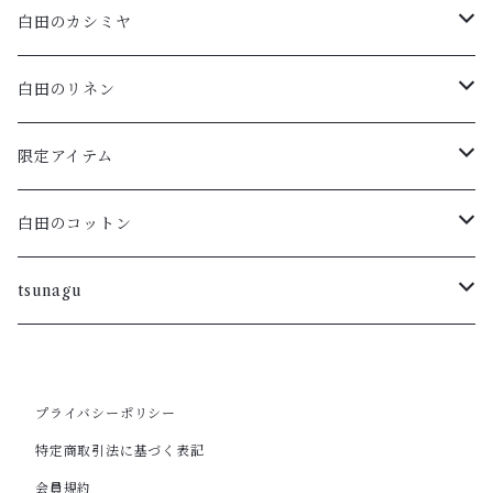
白田のカシミヤ
アームウォーマー
白田のリネン
マフラー・ストール
ポロニット
限定アイテム
ハイネックプルオーバー・ボーダー
ラウンドプルオーバー
Vネックフレンチスリーブ
白田のコットン
ラウンドカーディガン・ボーダー
重ねVプルオーバー
ラウンドネックカーディガン
tsunagu
ラウンドプルオーバー・ボーダー
フレンチスリーブカーディガン
ラウンドネックプルオーバー・五分袖
スキッパープルオーバー
プライバシーポリシー
ロングカーディガン
ワンピース
VNプルオーバー
ポートネックチュニック
特定商取引法に基づく表記
会員規約
ラウンドカーディガン
カーディガン
ラウンドノースリーブ
カーディガン