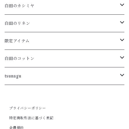
白田のカシミヤ
アームウォーマー
白田のリネン
マフラー・ストール
ポロニット
限定アイテム
ハイネックプルオーバー・ボーダー
ラウンドプルオーバー
Vネックフレンチスリーブ
白田のコットン
ラウンドカーディガン・ボーダー
重ねVプルオーバー
ラウンドネックカーディガン
tsunagu
ラウンドプルオーバー・ボーダー
フレンチスリーブカーディガン
ラウンドネックプルオーバー・五分袖
スキッパープルオーバー
プライバシーポリシー
ロングカーディガン
ワンピース
VNプルオーバー
ポートネックチュニック
特定商取引法に基づく表記
会員規約
ラウンドカーディガン
カーディガン
ラウンドノースリーブ
カーディガン