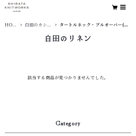
HOM
白田のカシミ
タートルネック・プルオーバー(度
E
ヤ
詰)
白田のリネン
該当する商品が見つかりませんでした。
Category