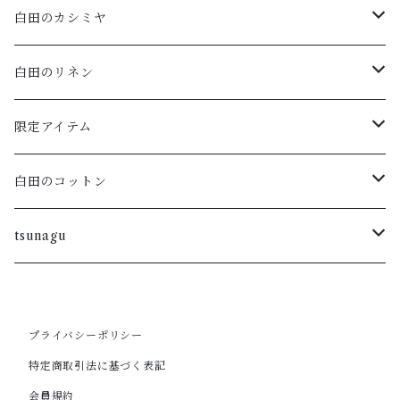
白田のカシミヤ
アームウォーマー
白田のリネン
マフラー・ストール
ポロニット
限定アイテム
ハイネックプルオーバー・ボーダー
ラウンドプルオーバー
Vネックフレンチスリーブ
白田のコットン
ラウンドカーディガン・ボーダー
重ねVプルオーバー
ラウンドネックカーディガン
tsunagu
ラウンドプルオーバー・ボーダー
フレンチスリーブカーディガン
ラウンドネックプルオーバー・五分袖
スキッパープルオーバー
プライバシーポリシー
ロングカーディガン
ワンピース
VNプルオーバー
ポートネックチュニック
特定商取引法に基づく表記
会員規約
ラウンドカーディガン
カーディガン
ラウンドノースリーブ
カーディガン